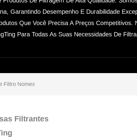
 Produtos De Filtragem De Alta Qualidade. Somos
ina, Garantindo Desempenho E Durabilidade Exc
odutos Que Você Precisa A Preços Competitivos.
gTing Para Todas As Suas Necessidades De Filtr
 Filtro Nomex
as Filtrantes
ing