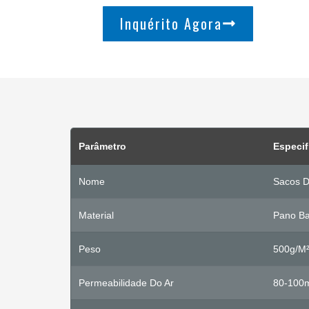
Inquérito Agora
Parâmetro
Especif
Nome
Sacos D
Material
Pano Ba
Peso
500g/m
Permeabilidade Do Ar
80-100m