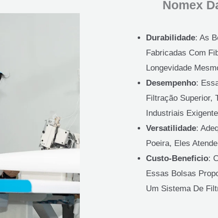
Nomex Da
Durabilidade
: As 
Fabricadas Com Fib
Longevidade Mesmo
Desempenho
: Ess
Filtração Superior,
Industriais Exigente
Versatilidade
: Ade
Poeira, Eles Atend
Custo-Beneficio
: 
Essas Bolsas Prop
Um Sistema De Filt