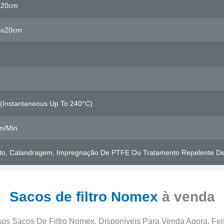
x20cm
5x20cm
(Instantaneous Up To 240°C)
m/min
to, Calandragem, Impregnação De PTFE Ou Tratamento Repelente D
Sacos de filtro Nomex
à venda
ssos Sacos De Filtro Nomex, Disponíveis Para Venda Agora. Fe