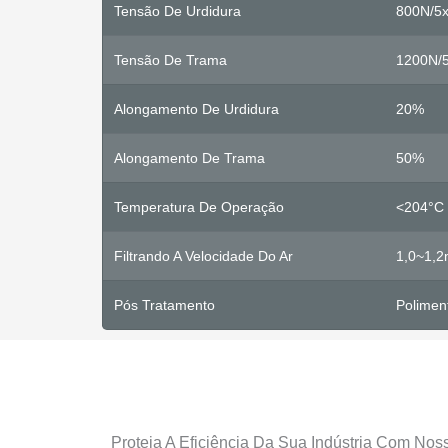
Tensão De Urdidura
800N/5
Tensão De Trama
1200N/
Alongamento De Urdidura
20%
Alongamento De Trama
50%
Temperatura De Operação
<204°C 
Filtrando A Velocidade Do Ar
1,0~1,2
Pós Tratamento
Polimen
Proteja A Eficiência Da Sua Indústria Com No