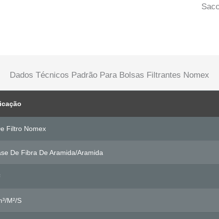
Saco
Dados Técnicos Padrão Para Bolsas Filtrantes Nomex
icação
e Filtro Nomex
se De Fibra De Aramida/aramida
²
³/m²/s