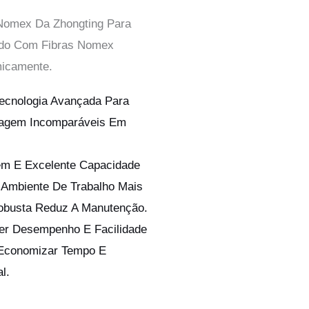
 Nomex Da Zhongting Para
ruído Com Fibras Nomex
micamente.
ecnologia Avançada Para
ltragem Incomparáveis Em
gem E Excelente Capacidade
Ambiente De Trabalho Mais
obusta Reduz A Manutenção.
cer Desempenho E Facilidade
a Economizar Tempo E
l.