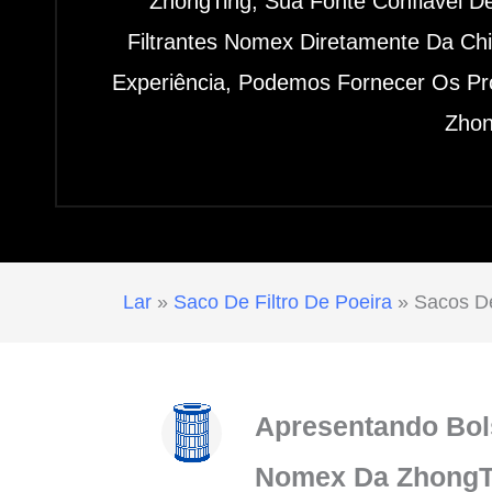
ZhongTing, Sua Fonte Confiável De
Filtrantes Nomex Diretamente Da Ch
Experiência, Podemos Fornecer Os Pr
Zhon
Lar
»
Saco De Filtro De Poeira
»
Sacos De
Apresentando Bols
Nomex Da ZhongT