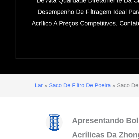
De Alta Qualidade Diretamente Da Ch
Desempenho De Filtragem Ideal Para
Acrílico A Preços Competitivos. Conta
Lar
»
Saco De Filtro De Poeira
»
Saco De F
Apresentando Bols
Acrílicas Da Zhon