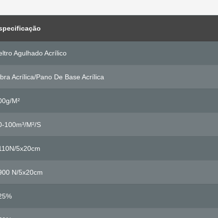
specificação
eltro Agulhado Acrílico
ibra Acrílica/pano De Base Acrílica
00g/m²
0-100m³/m²/s
110N/5x20cm
900 N/5x20cm
25%