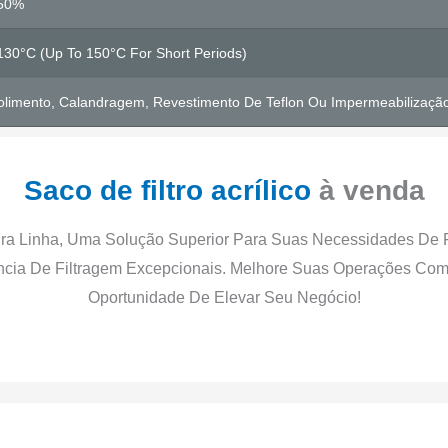
50%
130°C (up To 150°C For Short Periods)
olimento, Calandragem, Revestimento De Teflon Ou Impermeabilizaçã
Saco de filtro acrílico
à venda
ira Linha, Uma Solução Superior Para Suas Necessidades De Fi
ência De Filtragem Excepcionais. Melhore Suas Operações Com
Oportunidade De Elevar Seu Negócio!
Saco De Filtro Acrílico Para Venda
Saco De Filtro Acrílico Para Venda
Saco De Filtro Acrílico Para Venda