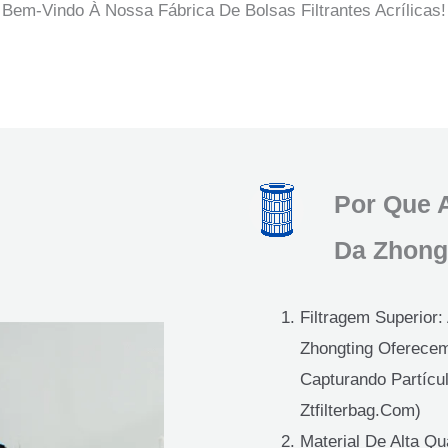
Bem-Vindo À Nossa Fábrica De Bolsas Filtrantes Acrílicas!
Oficina De Produção De Sacos De Filtro Para Líquidos
Oficina De Produção De Casas De Filtros
Oficina De Produção De Sacos De Filtro
Oficina De Produção De Cartuchos
Por Que A
Da Zhong
Filtragem Superior:
Zhongting Oferecem 
Capturando Partícu
Ztfilterbag.com)
Material De Alta Qu