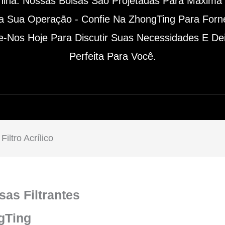
ina. Nossas Bolsas São Projetadas Para Máxima D
 Sua Operação - Confie Na ZhongTing Para Forne
te-Nos Hoje Para Discutir Suas Necessidades E D
Perfeita Para Você.
iltro Acrílico
as Filtrantes
gTing