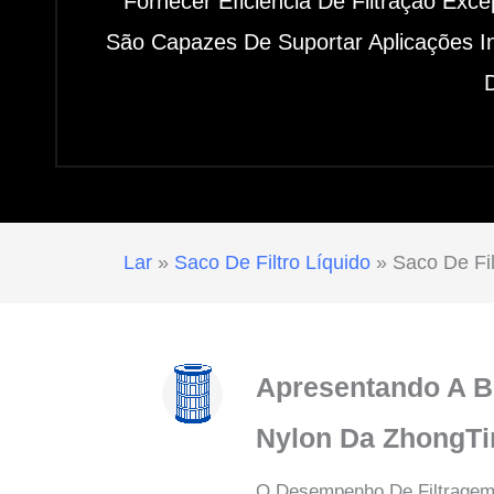
Fornecer Eficiência De Filtração Exc
São Capazes De Suportar Aplicações I
Lar
»
Saco De Filtro Líquido
»
Saco De Fi
Apresentando A Bo
Nylon Da ZhongTi
O Desempenho De Filtragem 