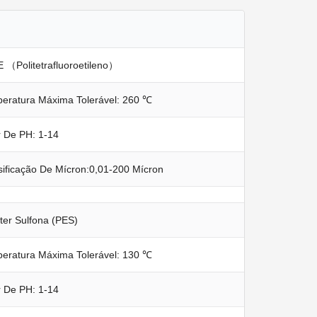
 （Politetrafluoroetileno）
eratura Máxima Tolerável: 260 ℃
r De PH: 1-14
sificação De Mícron:0,01-200 Mícron
éter Sulfona (PES)
eratura Máxima Tolerável: 130 ℃
r De PH: 1-14