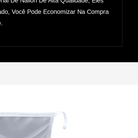
ial De Náilon De Alta Qualidade, Eles
acado, Você Pode Economizar Na Compra
.