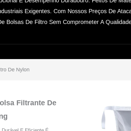
epcional E Desempenho Duradouro. Feitos De Mater
ndustriais Exigentes. Com Nossos Preços De At
De Bolsas De Filtro Sem Comprometer A Qualidade
ltro De Nylon
lsa Filtrante De
ng
Durável E Eficiente É