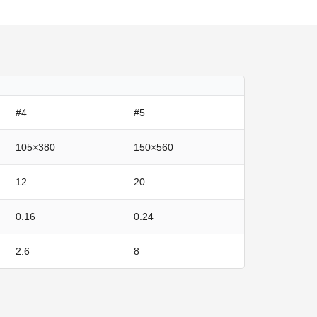
#4
#5
105×380
150×560
12
20
0.16
0.24
2.6
8