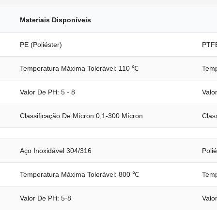
Materiais Disponíveis
PE (poliéster)
PTFE
Temperatura Máxima Tolerável: 110 ℃
Temp
Valor De PH: 5 - 8
Valo
Classificação De Mícron:0,1-300 Mícron
Clas
Aço Inoxidável 304/316
Poli
Temperatura Máxima Tolerável: 800 ℃
Temp
Valor De PH: 5-8
Valo