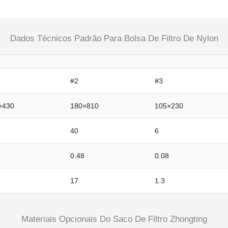
Dados Técnicos Padrão Para Bolsa De Filtro De Nylon
#2
#3
×430
180×810
105×230
40
6
0.48
0.08
17
1.3
Materiais Opcionais Do Saco De Filtro Zhongting