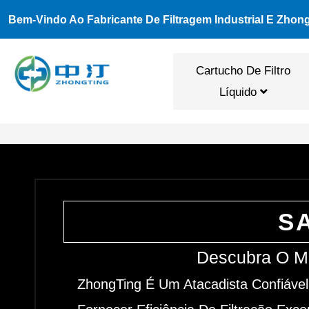
Ir
Bem-Vindo Ao Fabricante De Filtragem Industrial E Zhon
Para
O
Cartucho De Filtro
Conteúdo
Líquido
S
Descubra O Me
ZhongTing É Um Atacadista Confiável 