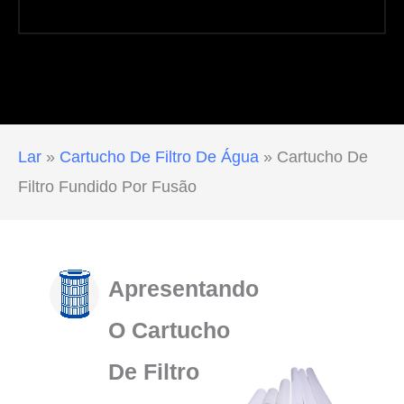
Lar
»
Cartucho De Filtro De Água
»
Cartucho De
Filtro Fundido Por Fusão
Apresentando
O Cartucho
De Filtro