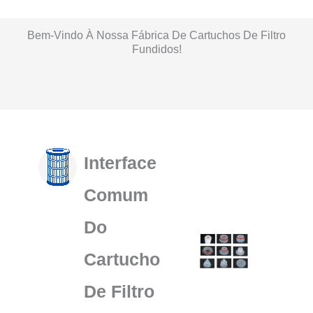
Bem-Vindo À Nossa Fábrica De Cartuchos De Filtro
Fundidos!
Oficina De Produção De Sacos De Filtro Para
Oficina De Produção De Casas De Filtros
Oficina De Produção De Sacos De Filtro
Oficina De Produção De Cartuchos
Líquidos
Interface
Comum
Do
Cartucho
De Filtro