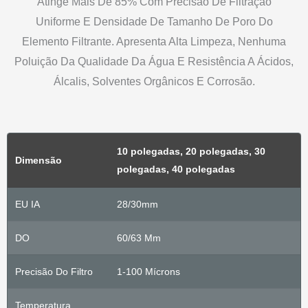
Atinge Mais De 85% Com Precisão De Filtração
Uniforme E Densidade De Tamanho De Poro Do
Elemento Filtrante. Apresenta Alta Limpeza, Nenhuma
Poluição Da Qualidade Da Água E Resistência A Ácidos,
Álcalis, Solventes Orgânicos E Corrosão.
10 polegadas, 20 polegadas, 30
Dimensão
polegadas, 40 polegadas
EU IA
28/30mm
DO
60/63 Mm
Precisão Do Filtro
1-100 Mícrons
Temperatura