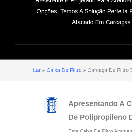
Resistente E Projetado Para Atend
Opções, Temos A Solução Perfeita P
Atacado Em Carcaças D
Lar
»
Caixa De Filtro
»
Carcaça De Filtro 
Apresentando A Ca
De Polipropileno
Esta Caixa De Filtro Altame