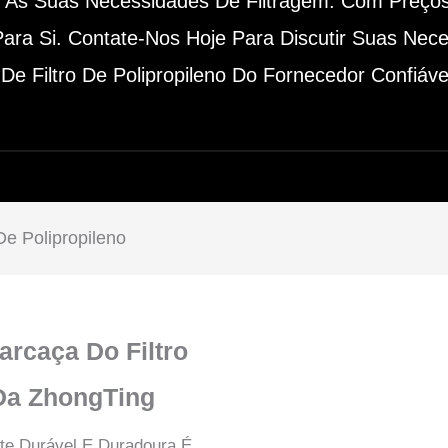
er Às Suas Necessidades De Filtragem. Com Preço
ara Si. Contate-Nos Hoje Para Discutir Suas Nec
e Filtro De Polipropileno Do Fornecedor Confiáve
De Polipropileno
rcaça Do Filtro
 Da ZhongTing
nte Durável E Duradoura É