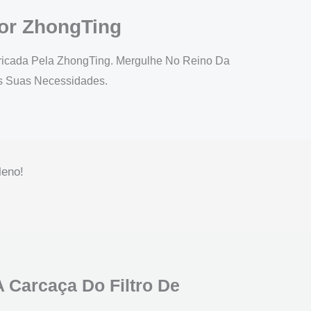
or ZhongTing
bricada Pela ZhongTing. Mergulhe No Reino Da
As Suas Necessidades.
leno!
 Carcaça Do Filtro De