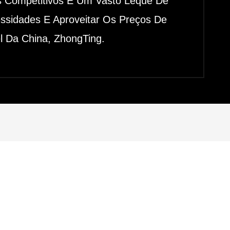
s Competitivos E Um Vasto Leque De
essidades E Aproveitar Os Preços De
l Da China, ZhongTing.