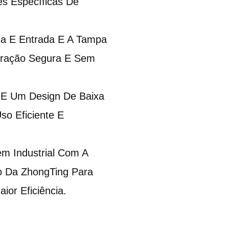
es Específicas De
a E Entrada E A Tampa
ração Segura E Sem
a E Um Design De Baixa
o Eficiente E
em Industrial Com A
no Da ZhongTing Para
ior Eficiência.