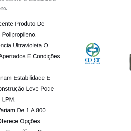
eno.
cente Produto De
 Polipropileno.
cia Ultravioleta O
Apertados E Condições
onam Estabilidade E
Construção Leve Pode
0 LPM.
ariam De 1 A 800
 Oferece Opções