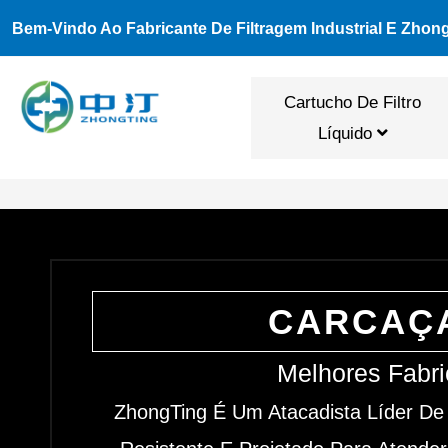
Ir
Bem-Vindo Ao Fabricante De Filtragem Industrial E Zhon
Para
O
Cartucho De Filtro
Conteúdo
Líquido
CARCAÇA
Melhores Fabri
ZhongTing É Um Atacadista Líder De