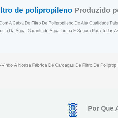
ltro de polipropileno
Produzido p
om A Caixa De Filtro De Polipropileno De Alta Qualidade Fa
ência Da Água, Garantindo Água Limpa E Segura Para Todas 
Carcaça De Filtro De Polipropileno-Display 1
Carcaça De Filtro De Polipropileno-Display 2
Carcaça De Filtro De Polipropileno-Display 3
Carcaça De Filtro De Polipropileno-Display 5
Carcaça De Filtro De Polipropileno-Display 6
Carcaça De Filtro De Polipropileno 4
Vindo À Nossa Fábrica De Carcaças De Filtro De Polipropi
Oficina De Produção De Sacos De Filtro Para Líquidos
Oficina De Produção De Casas De Filtros
Oficina De Produção De Sacos De Filtro
Oficina De Produção De Cartuchos
Por Que A