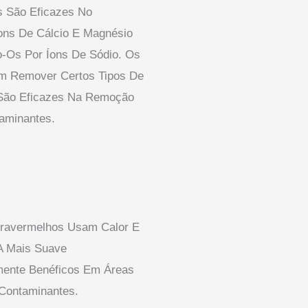
os São Eficazes No
ns De Cálcio E Magnésio
o-Os Por Íons De Sódio. Os
em Remover Certos Tipos De
 São Eficazes Na Remoção
aminantes.
Infravermelhos Usam Calor E
A Mais Suave
mente Benéficos Em Áreas
ontaminantes.