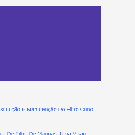
stituição E Manutenção Do Filtro Cuno
aça De Filtro De Mangas: Uma Visão