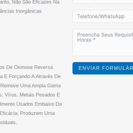
anto, Não São Eficazes Na
âncias Inorgânicas
tros De Osmose Reversa
ENVIAR FORMULÁR
a E Forçando-A Através De
e Remove Uma Ampla Gama
s, Vírus, Metais Pesados E
almente Usados Embaixo Da
 Eficácia, Produzem Uma
siduais.