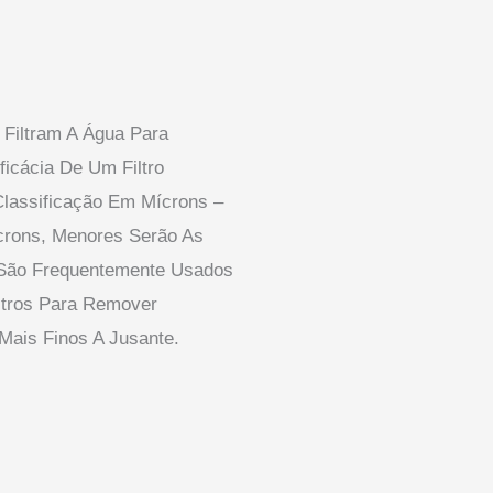
s Filtram A Água Para
icácia De Um Filtro
lassificação Em Mícrons –
crons, Menores Serão As
s São Frequentemente Usados
ltros Para Remover
 Mais Finos A Jusante.