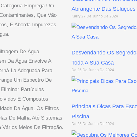
a Categoria Emprega Um
Abrangente Das Soluções 
 Contaminantes, Que Vão
Karry
27 De Junho De 2024
cos, E Aborda Impurezas
gua.
iltragem De Água
Desvendando Os Segredos
gem Da Água Envolve A
Toda A Sua Casa
orná-La Adequada Para
Dd
26 De Junho De 2024
range Um Espectro De
Eliminar Partículas
solvidos E Compostos
Principais Dicas Para Esc
idade Da Água, Os Filtros
Piscina
las De Malha Até Sistemas
Dd
25 De Junho De 2024
Vários Meios De Filtração.