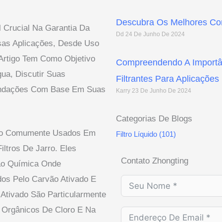
Descubra Os Melhores Conj
Crucial Na Garantia Da
Dd
24 De Junho De 2024
sas Aplicações, Desde Uso
 Artigo Tem Como Objetivo
Compreendendo A Importân
ua, Discutir Suas
Filtrantes Para Aplicações 
endações Com Base Em Suas
Karry
23 De Junho De 2024
Categorias De Blogs
ão Comumente Usados Em
Filtro Líquido
(101)
ltros De Jarro. Eles
Contato Zhongting
ão Química Onde
dos Pelo Carvão Ativado E
 Ativado São Particularmente
Orgânicos De Cloro E Na