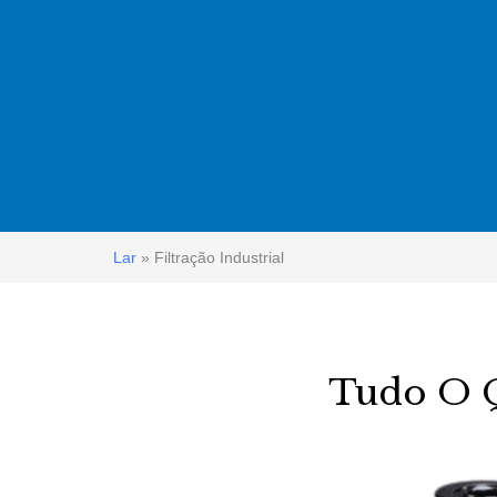
Lar
»
Filtração Industrial
Tudo O Q