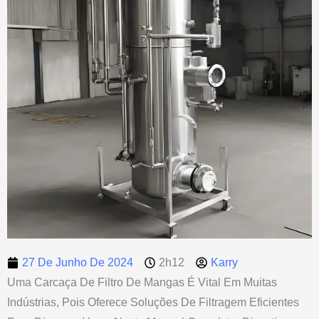
27 De Junho De 2024
2h12
Karry
Uma Carcaça De Filtro De Mangas É Vital Em Muitas
Indústrias, Pois Oferece Soluções De Filtragem Eficientes