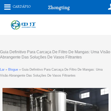
Ir
CARDÁPIO
Zhongting
Para
O
Conteúdo
Guia Definitivo Para Carcaça De Filtro De Mangas: Uma Visão
Abrangente Das Soluções De Vasos Filtrantes
Lar
»
Blogue
»
Guia Definitivo Para Carcaça De Filtro De Mangas: Uma
Visão Abrangente Das Soluções De Vasos Filtrantes