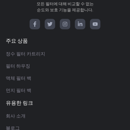
모든 필터에 대해 비교할 수 없는
순도와 보호 기능을 제공합니다.
페
트
인
링
유
이
위
스
크
튜
스
터
타
드
브
북-
그
인
주요 상품
F
램
정수 필터 카트리지
필터 하우징
액체 필터 백
먼지 필터 백
유용한 링크
회사 소개
블로그