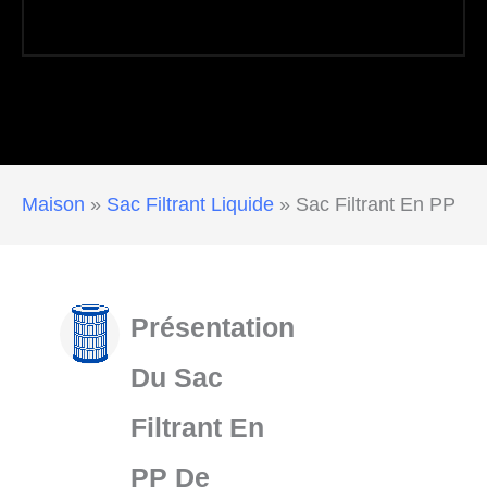
Maison
»
Sac Filtrant Liquide
»
Sac Filtrant En PP
Présentation
Du Sac
Filtrant En
PP De