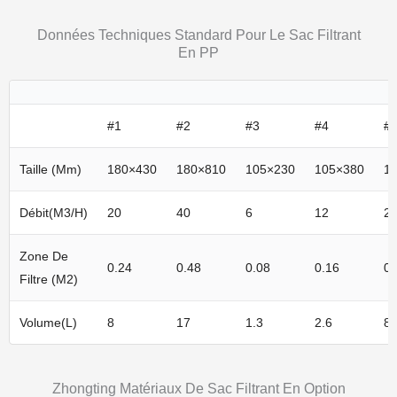
Données Techniques Standard Pour Le Sac Filtrant
En PP
#1
#2
#3
#4
#
Taille (mm)
180×430
180×810
105×230
105×380
1
Débit(m3/h)
20
40
6
12
2
Zone De
0.24
0.48
0.08
0.16
0.
Filtre (M2)
Volume(L)
8
17
1.3
2.6
8
Zhongting Matériaux De Sac Filtrant En Option