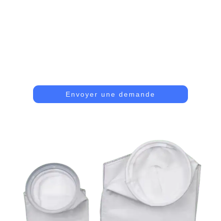
Sacs De Filtre À Huile
Ces Sacs Éliminent Les Impuretés D'huile Des
Liquides Pour Garantir Un Traitement Propre.
Envoyer une demande