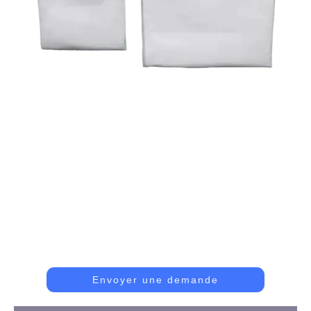
Sac Filtrant En PTFE
Ce Type De Sac Filtrant Est Très Résistant Aux
Produits Chimiques Et À La Chaleur, Ce Qui Le Rend
Parfait Pour Une Utilisation Dans Des
Environnements Nécessitant Une Filtration Exigeante.
Envoyer une demande