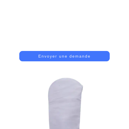
Sacs Filtrants En Polyester
Ils Sont Résistants Aux Produits Chimiques Mais Ont
Une Excellente Efficacité De Filtration Et Peuvent Être
Utilisés Dans Divers Processus Industriels.
Envoyer une demande