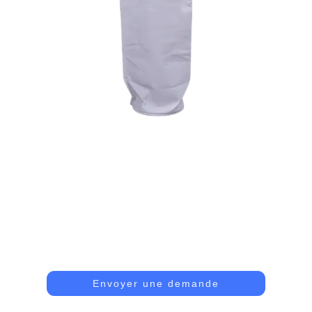
Sac Filtrant En PP
Fabriqué À Partir De Polypropylène, Ce Sac Filtrant
Est Chimiquement Compatible Et Peut Être Utilisé
Dans De Nombreuses Applications Différentes Où Un
Filtrage Fiable Est Requis.
Envoyer une demande