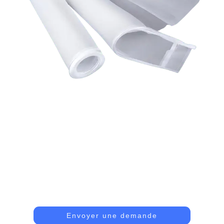
Sac Filtrant En Nylon
Solides Et Réutilisables, Ces Sacs Retiennent Un
Grand Nombre De Particules, Assurant Une Filtration
Fine Pour De Nombreuses Utilisations Différentes.
Envoyer une demande