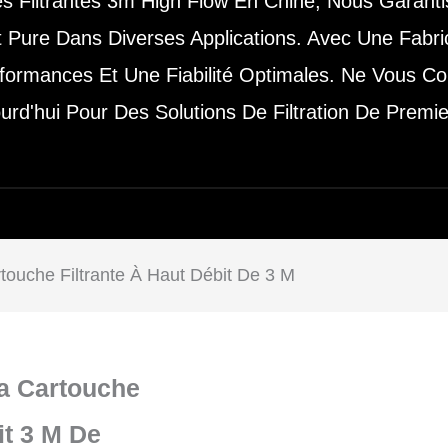
s Filtrantes 3m High Flow En Chine, Nous Garantis
 Pure Dans Diverses Applications. Avec Une Fabric
rformances Et Une Fiabilité Optimales. Ne Vous 
urd'hui Pour Des Solutions De Filtration De Premi
touche Filtrante À Haut Débit De 3 M
La Cartouche
it 3 M De