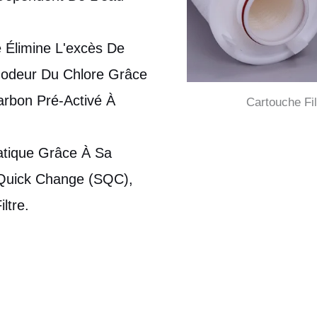
é Élimine L'excès De
L'odeur Du Chlore Grâce
arbon Pré-Activé À
Cartouche Fi
atique Grâce À Sa
 Quick Change (SQC),
ltre.