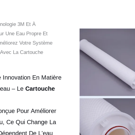
hnologie 3M Et À
ur Une Eau Propre Et
méliorez Votre Système
i Avec La Cartouche
 Innovation En Matière
L'eau – Le
Cartouche
onçue Pour Améliorer
eau, Ce Qui Change La
 Dépendent De L'eau