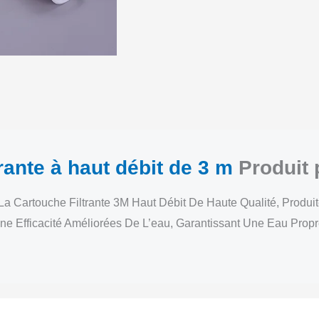
rante à haut débit de 3 m
Produit
La Cartouche Filtrante 3M Haut Débit De Haute Qualité, Produ
ne Efficacité Améliorées De L’eau, Garantissant Une Eau Prop
Cartouche Filtrante Haut Débit 3m - Affichage 1
Cartouche Filtrante Haut Débit 3m - Affichage 2
Cartouche Filtrante Haut Débit 3m - Affichage 3
Cartouche Filtrante Haut Débit 3m - Affichage 4
Cartouche Filtrante Haut Débit 3m - Affichage 5
Cartouche Filtrante Haut Débit 3m - Affichage 6