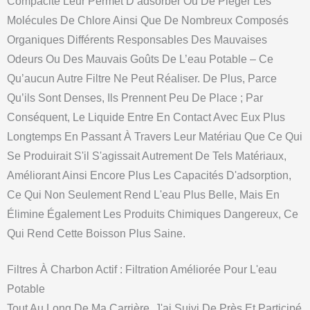
Compacité Leur Permet D’adsorber Ou De Piéger Les
Molécules De Chlore Ainsi Que De Nombreux Composés
Organiques Différents Responsables Des Mauvaises
Odeurs Ou Des Mauvais Goûts De L’eau Potable – Ce
Qu’aucun Autre Filtre Ne Peut Réaliser. De Plus, Parce
Qu’ils Sont Denses, Ils Prennent Peu De Place ; Par
Conséquent, Le Liquide Entre En Contact Avec Eux Plus
Longtemps En Passant À Travers Leur Matériau Que Ce Qui
Se Produirait S'il S'agissait Autrement De Tels Matériaux,
Améliorant Ainsi Encore Plus Les Capacités D'adsorption,
Ce Qui Non Seulement Rend L'eau Plus Belle, Mais En
Élimine Également Les Produits Chimiques Dangereux, Ce
Qui Rend Cette Boisson Plus Saine.
Filtres À Charbon Actif : Filtration Améliorée Pour L'eau
Potable
Tout Au Long De Ma Carrière, J'ai Suivi De Près Et Participé