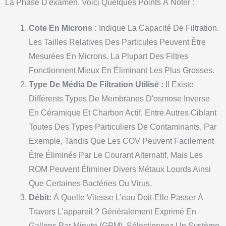
La Phase D'examen. Voici Quelques Points À Noter :
Cote En Microns :
Indique La Capacité De Filtration.
Les Tailles Relatives Des Particules Peuvent Être
Mesurées En Microns. La Plupart Des Filtres
Fonctionnent Mieux En Éliminant Les Plus Grosses.
Type De Média De Filtration Utilisé :
Il Existe
Différents Types De Membranes D'osmose Inverse
En Céramique Et Charbon Actif, Entre Autres Ciblant
Toutes Des Types Particuliers De Contaminants, Par
Exemple, Tandis Que Les COV Peuvent Facilement
Être Éliminés Par Le Courant Alternatif, Mais Les
ROM Peuvent Éliminer Divers Métaux Lourds Ainsi
Que Certaines Bactéries Ou Virus.
Débit:
À Quelle Vitesse L’eau Doit-Elle Passer À
Travers L’appareil ? Généralement Exprimé En
Gallons Par Minute (GPM). Sélectionnez Un Système