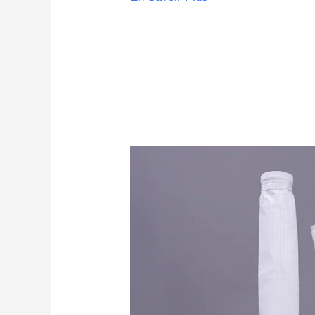
Le
Guide
Ultime
Du
Sac
Filtre
À
Poussière