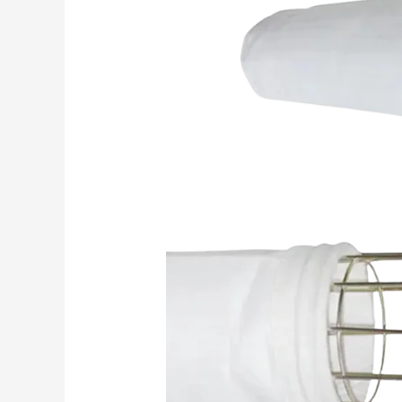
Sacs
Filtrants
En
Feutre
Aiguilleté
De
Haute
Qualité
Pour
Des
Solutions
De
Filtration
Fiables