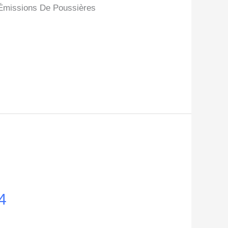
s Émissions De Poussières
4