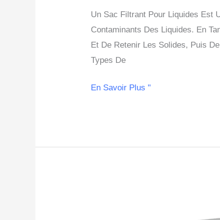
Sac
Un Sac Filtrant Pour Liquides Est 
Filtrant
Contaminants Des Liquides. En Tan
Pour
Et De Retenir Les Solides, Puis D
Liquide
Types De
En
2024
En Savoir Plus "
Guide
Des