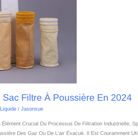
 Sac Filtre À Poussière En 2024
 Liquide
/
Jasonxue
 Élément Crucial Du Processus De Filtration Industrielle, 
oussière Des Gaz Ou De L'air Évacué. Il Est Couramment Uti