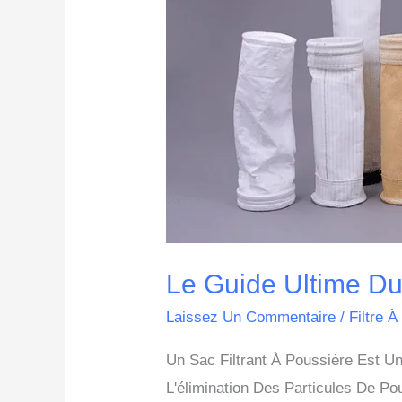
En
2024
Le Guide Ultime Du
Laissez Un Commentaire
/
Filtre À
Un Sac Filtrant À Poussière Est Un
L'élimination Des Particules De P