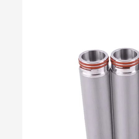
Le
Guide
Ultime
Des
Cartouches
Filtrantes
Pour
Liquides
En
2024