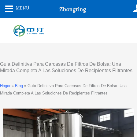
Saltar
MENÚ
Zhongting
Al
Contenido
Guía Definitiva Para Carcasas De Filtros De Bolsa: Una
Mirada Completa A Las Soluciones De Recipientes Filtrantes
Hogar
»
Blog
»
Guía Definitiva Para Carcasas De Filtros De Bolsa: Una
Mirada Completa A Las Soluciones De Recipientes Filtrantes