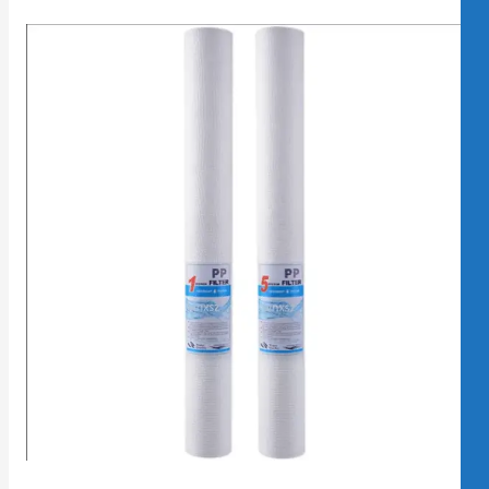
تى
جب
ستبدال
لتر
ياه
لثلاجة
لحصول
لى
ياه
رب
ظيفة
صائح
إرشادات