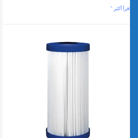
قرأ أكثر "
فضل
لطرق
لحفاظ
لى
رطوشة
لتر
لمياه
G
لخاصة
ك