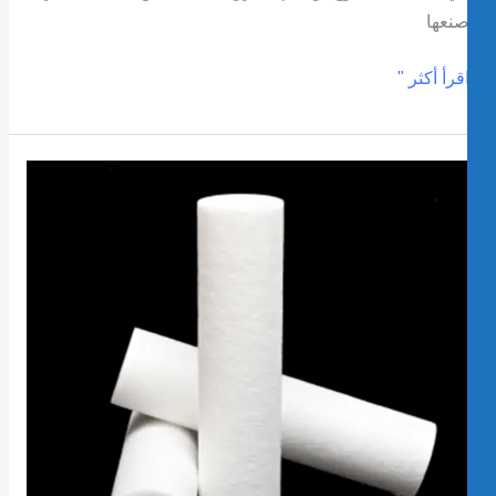
نعها
قرأ أكثر "
راطيش
صفية
لرواسب
الية
لجودة
أنظمة
نقية
لمياه
لمنزلية
الكامل