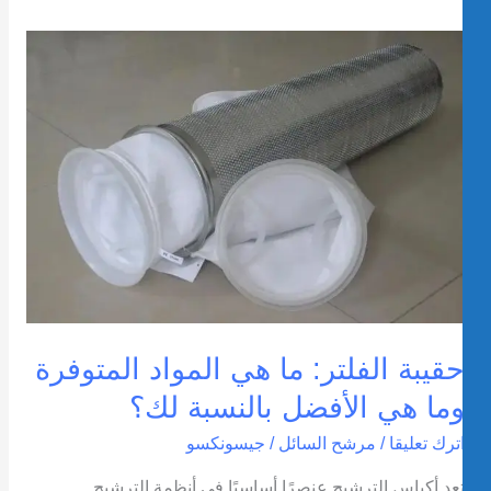
قيبة
لفلتر:
ا
ي
لمواد
لمتوفرة
ما
ي
لأفضل
النسبة
ك؟
قيبة الفلتر: ما هي المواد المتوفرة
ما هي الأفضل بالنسبة لك؟
ترك تعليقا
/
مرشح السائل
/
جيسونكسو
عد أكياس الترشيح عنصرًا أساسيًا في أنظمة الترشيح