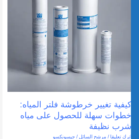
لمياه:
طوات
هلة
لحصول
لى
ياه
رب
ظيفة
يفية تغيير خرطوشة فلتر المياه:
طوات سهلة للحصول على مياه
رب نظيفة
ترك تعليقا
/
مرشح السائل
/
جيسونكسو