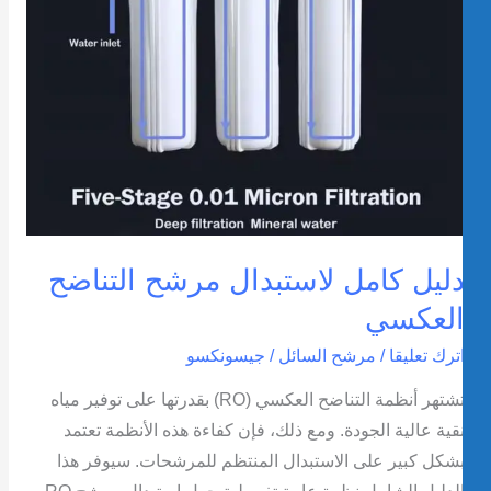
ليل كامل لاستبدال مرشح التناضح
لعكسي
ترك تعليقا
/
مرشح السائل
/
جيسونكسو
تشتهر أنظمة التناضح العكسي (RO) بقدرتها على توفير مياه
قية عالية الجودة. ومع ذلك، فإن كفاءة هذه الأنظمة تعتمد
شكل كبير على الاستبدال المنتظم للمرشحات. سيوفر هذا