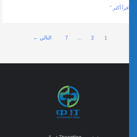
قرأ أكثر "
1
2
…
7
التالي
←
تم تصميم Zhongting في الصين،