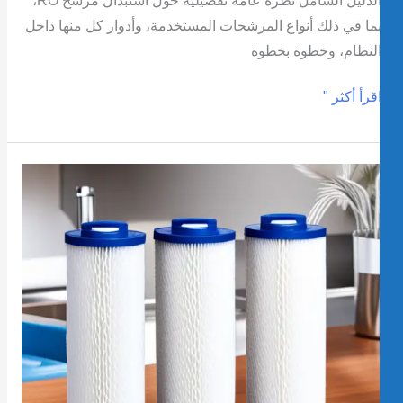
الدليل الشامل نظرة عامة تفصيلية حول استبدال مرشح RO،
ما في ذلك أنواع المرشحات المستخدمة، وأدوار كل منها داخل
لنظام، وخطوة بخطوة
قرأ أكثر "
كتشف
لدليل
لنهائي
خراطيش
ستبدال
لتر
لمياه
Culliga