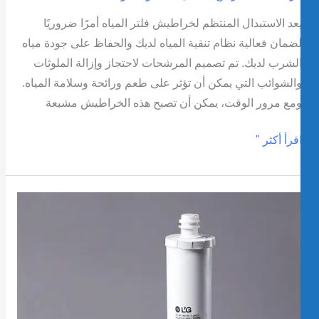
عد الاستبدال المنتظم لخراطيش فلتر المياه أمرًا ضروريًا
ضمان فعالية نظام تنقية المياه لديك والحفاظ على جودة مياه
لشرب لديك. تم تصميم المرشحات لاحتجاز وإزالة الملوثات
الشوائب التي يمكن أن تؤثر على طعم ورائحة وسلامة المياه.
مع مرور الوقت، يمكن أن تصبح هذه الخراطيش مشبعة
قرأ أكثر "
يفية
ختيار
استبدال
رطوشة
ستبدال
لتر