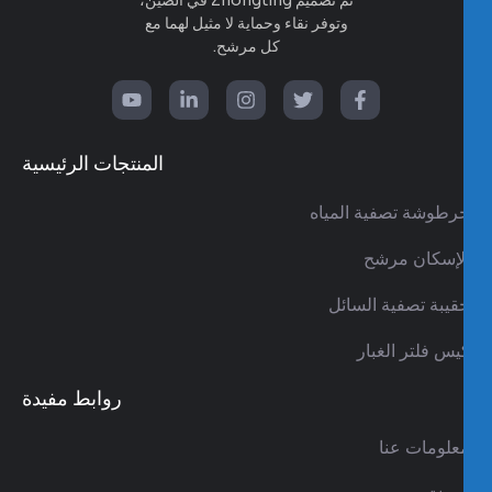
وتوفر نقاء وحماية لا مثيل لهما مع
كل مرشح.
الفيسبوك-
تويتر
انستغرام
ينكدين
موقع
و
في
YouTube
المنتجات الرئيسية
رطوشة تصفية المياه
لإسكان مرشح
قيبة تصفية السائل
يس فلتر الغبار
روابط مفيدة
علومات عنا