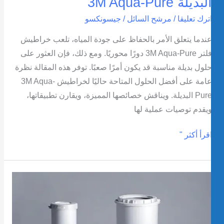
لبديلة 3M Aqua-Pure
ترك تعليقا
/
مرشح السائل
/
جيسونكسو
ندما يتعلق الأمر بالحفاظ على جودة المياه، تلعب خراطيش
فلتر 3M Aqua-Pure دورًا محوريًا. ومع ذلك، فإن العثور على
لول بديلة مناسبة قد يكون أمرًا صعبًا. توفر هذه المقالة نظرة
عامة على أفضل الحلول المتاحة حاليًا لخراطيش 3M Aqua-
Pure البديلة. ويناقش خصائصها المميزة، ويقارن تطبيقاتها،
يقدم توصيات عملية لها
قرأ أكثر "
يفية
غيير
رطوشة
لتر