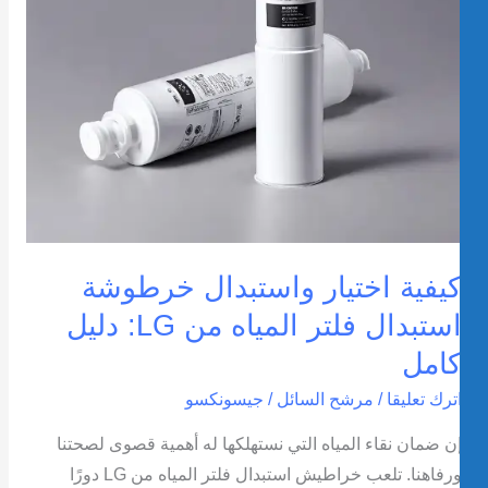
لمياه
ن
LG:
ليل
امل
يفية اختيار واستبدال خرطوشة
استبدال فلتر المياه من LG: دليل
امل
ترك تعليقا
/
مرشح السائل
/
جيسونكسو
ن ضمان نقاء المياه التي نستهلكها له أهمية قصوى لصحتنا
ورفاهنا. تلعب خراطيش استبدال فلتر المياه من LG دورًا