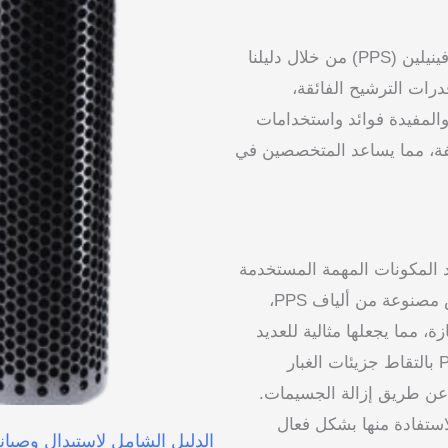
انغمس في عالم أكياس مرشحات كبريتيد البولي فينيلين (PPS) من خلال دليلنا
درات الترشيح الفائقة،
والمفيدة فوائد واستخدامات
ية مختلفة، مما يساعد المتخصصين في
ينيلين) أحد المكونات المهمة المستخدمة
في أنظمة تجميع الغبار لتنقية الهواء. هذه الأكياس مصنوعة من ألياف PPS،
ة، مما يجعلها مثالية للعديد
من التطبيقات الصناعية. لا يقوم كيس مرشح PPS بالتقاط جزيئات الغبار
عن طريق إزالة الجسيمات.
استفادة منها بشكل فعال
الدليل الشامل لاستبدال وصيانة