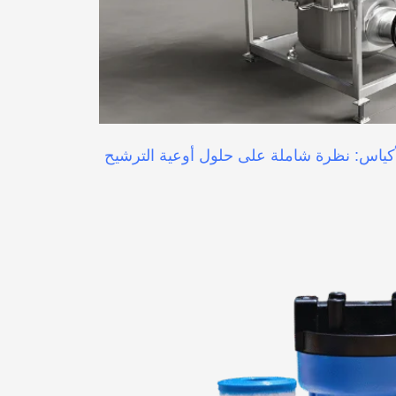
لأكياس: نظرة شاملة على حلول أوعية الترشيح