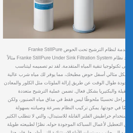
ة لنظام الترشيح تحت الحوض Franke StillPure
يعد نظام Franke StillPure Under Sink Filtration System مثالاً
 تكنولوجيا تنقية المياه المتقدمة. لقد تم تصميمه ليتناسب
ل مثالي أسفل حوض مطبخك، مما يوفر لك مياه شرب عالية
ودة طوال الوقت عن طريق إزالة الملوثات مثل الكلور والمعادن
قيلة والبكتيريا بشكل فعال. تضمن عملية الترشيح متعددة
راحل تحسينًا ملحوظًا ليس فقط في مذاق مياه الصنبور، ولكن
ًا في جودتها. يمكن تركيب النظام بسرعة وصيانته بسهولة
تخدام خراطيش الفلتر القابلة للاستبدال، والتي لا تتطلب الكثير
التعطيل لأعمال السباكة الموجودة حوله. نظرًا لطبيعته طويلة
مد إلى جانب مستويات الأداء الاستثنائية التي أظهرها، فإن هذا