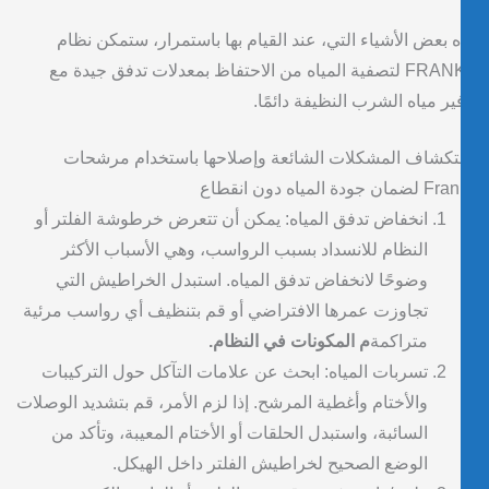
 بعض الأشياء التي، عند القيام بها باستمرار، ستمكن نظام
FRANKE لتصفية المياه من الاحتفاظ بمعدلات تدفق جيدة مع
ير مياه الشرب النظيفة دائمًا.
كشاف المشكلات الشائعة وإصلاحها باستخدام مرشحات
 جودة المياه دون انقطاع
انخفاض تدفق المياه: يمكن أن تتعرض خرطوشة الفلتر أو
النظام للانسداد بسبب الرواسب، وهي الأسباب الأكثر
وضوحًا لانخفاض تدفق المياه. استبدل الخراطيش التي
تجاوزت عمرها الافتراضي أو قم بتنظيف أي رواسب مرئية
متراكمة
م المكونات في النظام.
تسربات المياه: ابحث عن علامات التآكل حول التركيبات
والأختام وأغطية المرشح. إذا لزم الأمر، قم بتشديد الوصلات
السائبة، واستبدل الحلقات أو الأختام المعيبة، وتأكد من
الوضع الصحيح لخراطيش الفلتر داخل الهيكل.