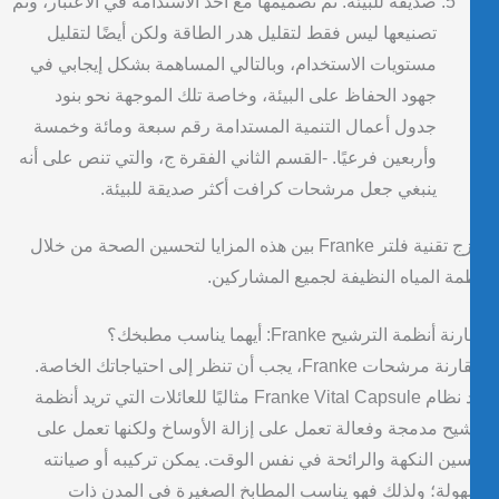
صديقة للبيئة: تم تصميمها مع أخذ الاستدامة في الاعتبار، وتم
تصنيعها ليس فقط لتقليل هدر الطاقة ولكن أيضًا لتقليل
مستويات الاستخدام، وبالتالي المساهمة بشكل إيجابي في
جهود الحفاظ على البيئة، وخاصة تلك الموجهة نحو بنود
جدول أعمال التنمية المستدامة رقم سبعة ومائة وخمسة
وأربعين فرعيًا. -القسم الثاني الفقرة ج، والتي تنص على أنه
ينبغي جعل مرشحات كرافت أكثر صديقة للبيئة.
تمزج تقنية فلتر Franke بين هذه المزايا لتحسين الصحة من خلال
مة المياه النظيفة لجميع المشاركين.
 أنظمة الترشيح Franke: أيهما يناسب مطبخك؟
لمقارنة مرشحات Franke، يجب أن تنظر إلى احتياجاتك الخاصة.
يعد نظام Franke Vital Capsule مثاليًا للعائلات التي تريد أنظمة
يح مدمجة وفعالة تعمل على إزالة الأوساخ ولكنها تعمل على
ين النكهة والرائحة في نفس الوقت. يمكن تركيبه أو صيانته
ولة؛ ولذلك فهو يناسب المطابخ الصغيرة في المدن ذات