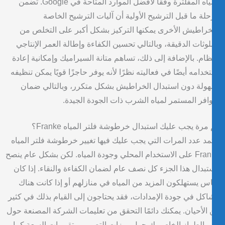
المياه المفلترة وفقًا لأفضل الموارد المتاحة في Google. تضمن
لة ما قبل الترشيح الأولية أن آليات الترشيح الخاصة
خراطيش الأخرى يمكنها التركيز بشكل أكبر على التخلص من
لوثات الدقيقة، وبالتالي تحسين الكفاءة وإطالة العمر الإنتاجي
ظام. بالإضافة إلى ذلك، تساهم متانة السيراميك وإمكانية إعادة
خدامه أيضًا في فعاليته نظرًا لأنه يوفر حاجزًا قويًا يمكن تنظيفه
ولة دون استبدال الخراطيش بشكل متكرر، وبالتالي ضمان
وافر المستمر لمياه الشرب ذات الجودة الجيدة.
مرة يجب عليك استبدال خرطوشة فلتر المياه Franke؟
مد عدد المرات التي يجب عليك فيها تغيير خرطوشة فلتر المياه
Franke على الاستخدام المحلي وجودة المياه. لكن بشكل عام ينصح
تبدال هذا الجزء كل نصف عام لضمان الكفاءة والنقاء. إذا كان
اس يستهلكون المزيد من المياه في منازلهم أو إذا كانت هناك
كل في جودة الإمدادات، فقد يحتاجون إلى القيام بذلك في كثير
الأحيان. يمكنك دائمًا التحقق من تعليمات الشركة المصنعة حول
 الطراز الخاص بك حول ميزات التصميم وتقييمات السعة كما