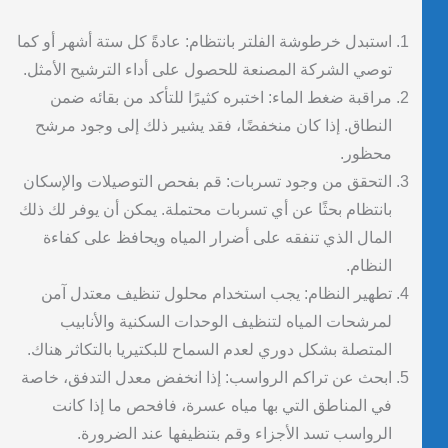
استبدل خرطوشة الفلتر بانتظام: عادةً كل ستة أشهر أو كما
توصي الشركة المصنعة للحصول على أداء الترشيح الأمثل.
مراقبة ضغط الماء: اختبره كثيرًا للتأكد من بقائه ضمن
النطاق. إذا كان منخفضًا، فقد يشير ذلك إلى وجود مرشح
محظور.
التحقق من وجود تسربات: قم بفحص التوصيلات والإسكان
بانتظام بحثًا عن أي تسربات محتملة. يمكن أن يوفر لك ذلك
المال الذي تنفقه على أضرار المياه ويحافظ على كفاءة
النظام.
تطهير النظام: يجب استخدام محلول تنظيف معتدل آمن
لمرشحات المياه لتنظيف الوحدات السكنية والأنابيب
المتصلة بشكل دوري لعدم السماح للبكتيريا بالتكاثر هناك.
ابحث عن تراكم الرواسب: إذا انخفض معدل التدفق، خاصة
في المناطق التي بها مياه عسرة، فافحص ما إذا كانت
الرواسب تسد الأجزاء وقم بتنظيفها عند الضرورة.