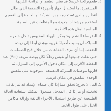
طعم/رائحة غريبة: قد يعني الطعم أو الرائحة الكريهة
المستمرة إما استبدال جهاز (أجهزة) التصفية الذي طال
انتظاره والذي تستخدمه هذه الشركة أو الحاجة إلى التعقيم.
استخدم مرشحات جديدة مع المنظفات غير السامة
المناسبة لمثل هذه الأنظمة.
الضوضاء التشغيلية: يمكن للهواء المحبوس داخل خطوط
السباكة أن يسبب أصواتًا غريبة ويؤدي أيضًا إلى زيادة
الضغط. إما أن تنزف الفقاعات من خلال فتح الصمامات
حتى تفلت جميعها أو تقيس رطلًا لكل بوصة مربعة (psi) عند
النقطة الأقرب إلى مكان دخول الأنبوب إلى المنزل، ثم
قارنها بتوصيات الشركة المصنعة الموجودة على ملصق
الوحدة الملصق في مكان قريب.
الماء لا يخرج: تحقق مما إذا كان صمام الإمداد قد تم إيقاف
تشغيله أو ما إذا كان المدخل مسدودًا. يمكنك استعادة الحالة
الطبيعية عن طريق استبدال الأجزاء التالفة وإزالة مكامن
الخلل على طول الخط.