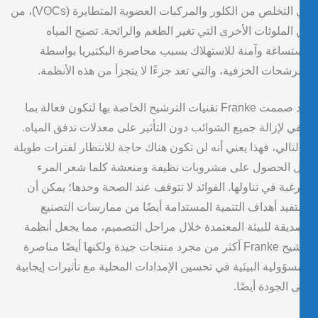
في التخلص من الكلور والمركبات العضوية المتطايرة (VOCs)، من
 الملوثات الأخرى التي تغير الطعم والرائحة. تصبح المياه
ساغة وآمنة للاستهلاك بسبب محاصرة البكتيريا بواسطة
رشحات الخزفية، والتي تعد جزءًا لا يتجزأ من هذه الأنظمة.
لقد صممت Franke تقنيات الترشيح الخاصة بها لتكون فعالة بما
ي لإزالة جميع الشوائب دون التأثير على معدلات تدفق المياه.
لتالي، فهذا يعني أنه لن تكون هناك حاجة للانتظار لفترات طويلة
 الحصول على مشروبات نظيفة ومنعشة كلما شعر المرء
رغبة في تناولها. الفوائد لا تتوقف عند الصحة وحدها؛ يمكن أن
فيد أهداف التنمية المستدامة أيضًا من ممارسات التصنيع
ديقة للبيئة المعتمدة خلال مراحل التصميم، مما يجعل أنظمة
ترشيح Franke أكثر من مجرد منتجات جيدة ولكنها أيضًا مناصرة
سؤولية البيئية في تحسين الإمدادات المحلية مع تأثيرات إيجابية
 الجودة أيضًا.