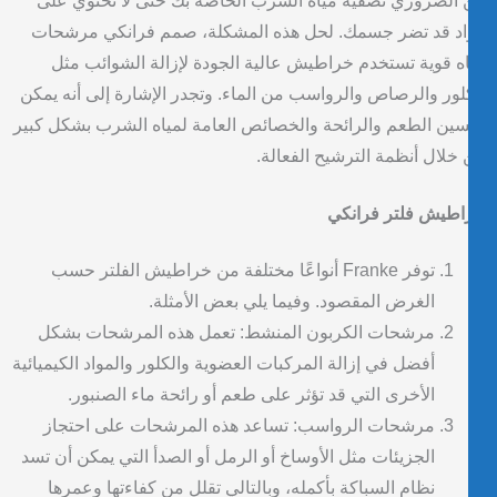
الضروري تصفية مياه الشرب الخاصة بك حتى لا تحتوي على
د قد تضر جسمك. لحل هذه المشكلة، صمم فرانكي مرشحات
ه قوية تستخدم خراطيش عالية الجودة لإزالة الشوائب مثل
لور والرصاص والرواسب من الماء. وتجدر الإشارة إلى أنه يمكن
ين الطعم والرائحة والخصائص العامة لمياه الشرب بشكل كبير
خلال أنظمة الترشيح الفعالة.
طيش فلتر فرانكي
توفر Franke أنواعًا مختلفة من خراطيش الفلتر حسب
الغرض المقصود. وفيما يلي بعض الأمثلة.
مرشحات الكربون المنشط: تعمل هذه المرشحات بشكل
أفضل في إزالة المركبات العضوية والكلور والمواد الكيميائية
الأخرى التي قد تؤثر على طعم أو رائحة ماء الصنبور.
مرشحات الرواسب: تساعد هذه المرشحات على احتجاز
الجزيئات مثل الأوساخ أو الرمل أو الصدأ التي يمكن أن تسد
نظام السباكة بأكمله، وبالتالي تقلل من كفاءتها وعمرها