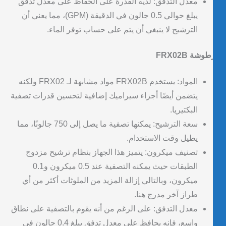
معدل التدفق: لديه القدرة على الحفاظ على معدل تدفق
يبلغ حوالي 0.5 جالون في الدقيقة (GPM)، مما يعني أن
الترشيح لا ينبغي أن يتم على حساب توفر الماء.
شة FRX02B
المواد: يستخدم FRX02B مواد مشابهة لـ FRX02 ولكنه
يتضمن أيضًا أجزاء سيراميك إضافية لتحسين قدرات تصفية
البكتيريا.
سعة الترشيح: يمكنها تصفية ما يصل إلى 750 جالونًا، مما
يطيل وقت الاستخدام.
تصنيف ميكرون: يتميز هذا الجهاز بنظام ترشيح مزدوج
الطبقات حيث يمكنه التصفية عند 0.5 ميكرون و0.1
ميكرون، وبالتالي إزالة المزيد من الملوثات أكثر من أي
طراز آخر مدرج هنا.
معدل التدفق: على الرغم من أنه يقوم بالتصفية على نطاق
واسع، فإنه يحافظ على معدل تدفق يبلغ 0.4 جالون في