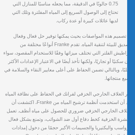
0.75 جالونًا في الدقيقة، مما يجعله مناسبًا للمنازل التي
تحتاج إلى الوصول السريع إلى المياه المفلترة وتلك التي
لديها عائلات كبيرة أو عدة ركاب.
تصميم هذه المواصفات بحيث يمكنها توفير حل فعال وفعال
وصديق للبيئة لتنقية المياه. تقدم Franke أنواعًا مختلفة من
طيش الفلتر التي تختلف ميزاتها وفقًا للاستخدام المقصود، سواء
 سكنيًا أو تجاريًا، ولكنها تأخذ أيضًا في الاعتبار الإعدادات الأكثر
بًا، وبالتالي تضمن الحفاظ على أعلى معايير النقاء والسلامة في
ع منتجاتها.
 الغلاف الخارجي الخزفي لفرانك في الحفاظ على نظافة المياه
بعد أن استخدمت أنظمة ترشيح المياه من Franke، اكتشفت أن
لاف الخارجي الخزفي ضروري للحصول على مياه أنظف. تعمل
شرة الخزفية كخط دفاع أول ضد الشوائب، وتمنع بشكل فعال
واسب والبكتيريا والجسيمات الأكبر حجمًا من دخول إمدادات