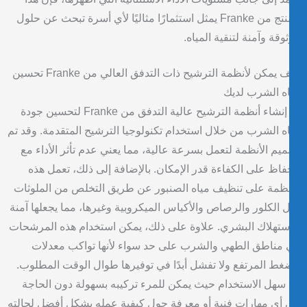
المنتج من Franke يمثل استثمارًا مثاليًا لأي أسرة تبحث عن حلول
وقة وآمنة لتنقية المياه.
كيف يمكن لأنظمة الترشيح ذات التدفق العالي من Franke تحسين
ه الشرب لديك
تم إنشاء أنظمة الترشيح عالية التدفق من Franke لتحسين جودة
ه الشرب من خلال استخدام تكنولوجيا الترشيح المتقدمة. وقد تم
يم الأنظمة لتعمل بسرعة عالية، مما يعني عدم تأثر الأداء مع
فاظ على الكفاءة قدر الإمكان. بالإضافة إلى ذلك، تعمل هذه
نظمة على تنظيف مياه الصنبور عن طريق التخلص من الملوثات
 الكلور والرصاص والأكياس الميكروبية وغيرها، مما يجعلها آمنة
ستهلاك البشري. علاوة على ذلك، يمكن استخدام هذه المرشحات
مناطق الطهي والشرب على حد سواء لأنها تواكب معدلات
غط المرتفع ولا تفشل أبدًا في توفيرها طوال الوقت المطلوب.
 سهل الاستخدام حيث يمكن للمرء تركيبه بسهولة دون الحاجة
 أي مهارات فنية أو معرفة حول كيفية عمله بشكل أفضل لحالته