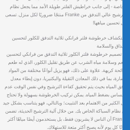
اصة - إلى جانب خراطيش الفلتر طويلة الأمد مما يجعل نظام
الترشيح عالي التدفق من Franke منتجًا ضروريًا لكل منزل. تسعى
 تحسين مياهها!
كشاف خرطوشة فلتر فرانكي ثلاثية التدفق للكلور لتحسين
ذاق والسلامة
تصميم خرطوشة فلتر الكلور ثلاثية التدفق من فرانكي لتحسين
 وسلامة مياه الشرب عن طريق تقليل الكلور، الذي له طعم
ئحة كريهة. علاوة على ذلك، فهو يزيل أنواعًا مختلفة من المواد
ارة، بما في ذلك المعادن الثقيلة والبكتيريا، دون إبطاء معدل
ق المياه بحيث يتم تحقيق كفاءة الترشيح وفي نفس الوقت عدم
ساس بضغط المياه. يمكن تركيب الخرطوشة بسهولة ولا تحتاج
 الكثير من الاهتمام بعد التثبيت؛ وبالتالي، فهو يتناسب بشكل جيد
نظام السباكة الخاص بك. من خلال آلية الترشيح الحديثة، تضمن
Franke أن الناس لا يشربون فقط، بل يستخدمون أيضًا مياهًا أكثر
نًا كل يوم لأنه يصبح أكثر متعة للاستهلاك.