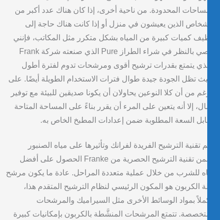
ساحات المحدودة. من ناحية أخرى، إذا كان هناك عدد أكبر من
شخاص الذين يعيشون في منزل أو إذا كانت هناك حاجة إلى
يف كميات كبيرة من المياه بشكل متكرر مثل المكاتب، فإنني
أوصي بالنظر في شراء الطراز Pure الذي صنعته شركة Frank
ذي يتمتع بقدرات ترشيح أقوى ومرشحات تدوم لفترة أطول
ث تظل الجودة جيدة طوال فترات الاستخدام الطويلة أيضًا. على
غم من أن كلا النوعين يحاولان أن يكونا صديقين للبيئة مع توفير
ال، إلا أنه يتعين على المرء أن يقرر بناءً على المساحة المتاحة
بل السعة المطلوبة ضمن إعدادات المطبخ الخاص به.
 تقنية الترشيح الفريدة لفرانك وتأثيرها على مياه الصنبور
تضمن تقنية الترشيح الحصرية من Franke الحصول على أفضل
ه للشرب من خلال عملية متعددة المراحل. عادة ما يكون مرشح
ة الكربون هو المكون الرئيسي لنظام الترشيح المتقدم هذا،
لاً بمواد الوسائط الأخرى مثل السيراميك والمرشحات
تخصصة. تتمتع المرشحات المنشَّطة بالكربون بإمكانيات كبيرة