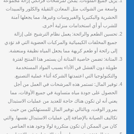
يزيل جميع الملوثات: يمكن لمرشحات فرانكي إزالة مجموعة
واسعة من الشوائب مثل المعادن الثقيلة والكلور والمبيدات
الحشرية والبكتيريا والفيروسات وغيرها، مما يجعلها آمنة
للشرب أو أي استخدامات منزلية أخرى.
تحسين الطعم والرائحة: يعمل نظام الترشيح على إزالة
جميع المخلفات الكيميائية والمركبات العضوية التي قد تؤدي
إلى رائحة أو طعم كريهة مما يجعل المياه نظيفة ومنعشة.
المتانة: تضمن خاصية المتانة أن يستمر هذا المنتج لفترة
طويلة دون الفشل في الأداء بسبب المواد المستخدمة
والتكنولوجيا التي اعتمدتها الشركة أثناء عملية التصنيع.
توفير المال: تستمر هذه المرشحات في العمل من أجل
الحصول على جودة مياه متساوية في جميع الأوقات، مما
يعني أنه لن تكون هناك حاجة للعديد من عمليات الاستبدال
بمرور الوقت، وبالتالي توفير المال للمستهلكين من حيث
تكاليف الصيانة بالإضافة إلى عمليات الاستبدال نفسها. والتي
كان من الممكن أن تكون متكررة لولا وجود هذه العناصر.