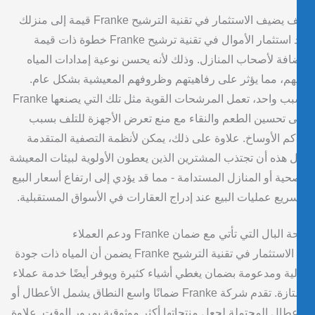
يضيف الاستثمار في تقنية الترشيح Franke قيمة إلى منزلك
يعد استثمار الأموال في تقنية ترشيح Franke خطوة ذات قيمة
فة لأصحاب المنازل. وذلك لأنه يحسن نوعية إمدادات المياه
هم، مما يؤثر على رفاهيتهم وظروفهم المعيشية بشكل عام.
لسبب واحد، تعمل المرشحات القوية مثل تلك التي يصنعها Franke
 تحسين الطعم والنقاء مع منع تعرض الأجهزة للتلف بسبب
كم الأوساخ. علاوة على ذلك، يمكن لأنظمة التصفية المتقدمة
 هذه أن تجتذب المشترين الذين يعطون الأولوية لبيئات المعيشة
حية أو المنازل المستدامة - مما قد يؤدي إلى ارتفاع أسعار البيع
ريع عمليات البيع عند إدراج العقارات في الأسواق المستقبلية.
 البال التي تأتي مع ضمان Franke ودعم العملاء
إن الاستثمار في تقنية الترشيح Franke يضمن أن المياه ذات جودة
ية ومدعومة بضمان يغطي أشياء كثيرة ويوفر أيضًا خدمة عملاء
ممتازة. تقدم شركة Franke ضمانًا واسع النطاق يشمل الأعطال أو
عطال المحتملة لجعل منتجاتها أكثر موثوقية بمرور الوقت. علاوة