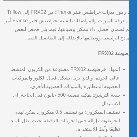
وز ميزات خراطيش فلتر Franke: من FRX02 إلى Triflow
إن معرفة الميزات والمواصفات الفنية لخراطيش فلتر Franke أمر
 لضمان أفضل أداء ممكن وصيانتها. فيما يلي فحص لبعض
ماذج الرئيسية ووظائفها بالإضافة إلى التفاصيل الفنية:
وشة FRX02
المواد: خرطوشة FRX02 مصنوعة من الكربون المنشط
عالي الجودة، والذي يزيل بشكل فعال الكلور والمركبات
العضوية المتطايرة والملوثات العضوية الأخرى.
سعة الترشيح: يمكنه تصفية 500 جالون قبل الحاجة إلى
الاستبدال.
تصنيف الميكرون: مع تصنيف 0.5 ميكرون، يمكن لهذه
الخرطوشة إزالة حتى الجزيئات الدقيقة بحيث يظل الماء
نظيفًا وآمنًا للاستخدام.